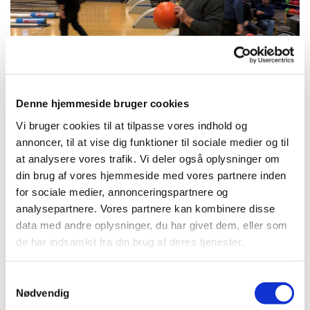
Denne hjemmeside bruger cookies
Vi bruger cookies til at tilpasse vores indhold og
annoncer, til at vise dig funktioner til sociale medier og til
​Mandeklub 20.11.2021
at analysere vores trafik. Vi deler også oplysninger om
Mandeklub 20.11.2021
din brug af vores hjemmeside med vores partnere inden
for sociale medier, annonceringspartnere og
- 16 mænd til Bowling og senere spisning i
analysepartnere. Vores partnere kan kombinere disse
Sognegården
data med andre oplysninger, du har givet dem, eller som
de har indsamlet fra din brug af deres tjenester.
Se billeder
S
Nødvendig
a