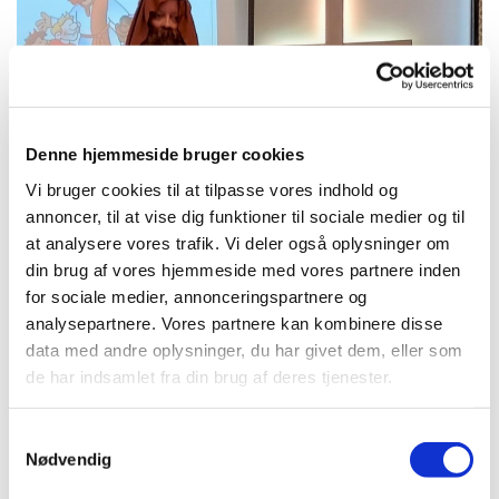
Denne hjemmeside bruger cookies
Vi bruger cookies til at tilpasse vores indhold og
annoncer, til at vise dig funktioner til sociale medier og til
at analysere vores trafik. Vi deler også oplysninger om
din brug af vores hjemmeside med vores partnere inden
Fra familiegudstj. i juni ... 20.06.21
for sociale medier, annonceringspartnere og
Fra familiegudstj. i juni ...
analysepartnere. Vores partnere kan kombinere disse
data med andre oplysninger, du har givet dem, eller som
Se billeder
de har indsamlet fra din brug af deres tjenester.
S
Nødvendig
a
m