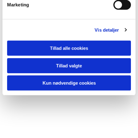
v
Marketing
- Højmesse kl. 10.30 - Frimesse kl. 13.00
a
l
Mvh. Sct. Knuds kirke
g
Vis detaljer
Tillad alle cookies
Du vil måske også kunne lide...
Tillad valgte
Kun nødvendige cookies