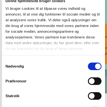
Denne hjemmeside bruger cookies
Vi bruger cookies til at tilpasse vores indhold og
annoncer, til at vise dig funktioner til sociale medier og til
at analysere vores trafik. Vi deler også oplysninger om
din brug af vores hjemmeside med vores partnere inden
for sociale medier, annonceringspartnere og
analysepartnere. Vores partnere kan kombinere disse
data med andre oplysninger, du har givet dem, eller som
de har indsamlet fra din brug af deres tjenester.
S
Nødvendig
a
m
t
Præferencer
y
k
k
Statistik
Velkommen søndag den 28. sept. 2025 til:
e