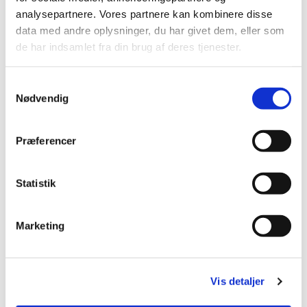
analysepartnere. Vores partnere kan kombinere disse
data med andre oplysninger, du har givet dem, eller som
de har indsamlet fra din brug af deres tjenester.
S
Nødvendig
a
m
t
Præferencer
y
k
k
Statistik
e
v
Marketing
a
l
g
Du vil måske også kunne lide...
Vis detaljer