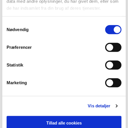
data med andre oplysninger, du har givet dem, eller som
de har indsamlet fra din brug af deres tjenester.
S
Nødvendig
a
m
t
Præferencer
y
k
k
Statistik
e
v
Marketing
a
Du vil måske også kunne lide...
l
g
Vis detaljer
Tillad alle cookies