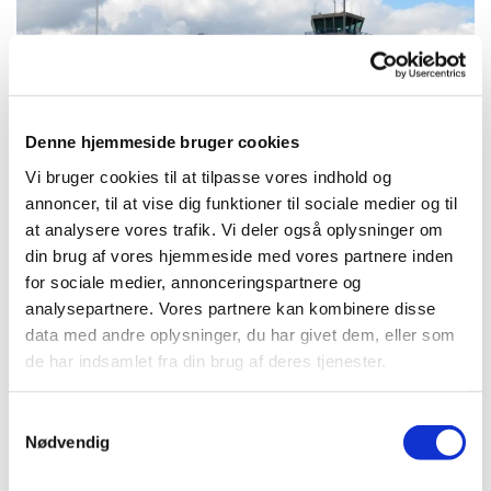
Denne hjemmeside bruger cookies
Vi bruger cookies til at tilpasse vores indhold og
annoncer, til at vise dig funktioner til sociale medier og til
at analysere vores trafik. Vi deler også oplysninger om
KNUDSKER MANDEKLUB
din brug af vores hjemmeside med vores partnere inden
Luft under vingerne ... 26. oktober.
for sociale medier, annonceringspartnere og
analysepartnere. Vores partnere kan kombinere disse
Mandeklub besøgte Bornholms Lufthavn ... se
data med andre oplysninger, du har givet dem, eller som
program her
! Se kort video under "prædikener"
de har indsamlet fra din brug af deres tjenester.
S
Nødvendig
a
m