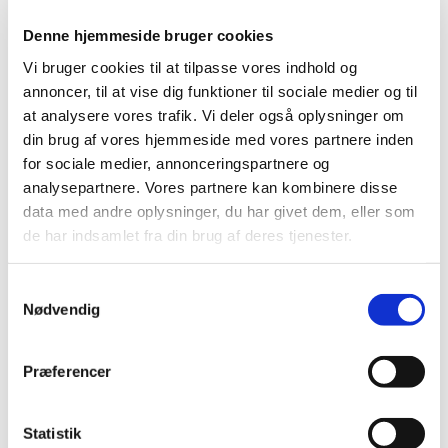
4. Jens Aagesen
Denne hjemmeside bruger cookies
5. Marie Steffensen
Vi bruger cookies til at tilpasse vores indhold og
annoncer, til at vise dig funktioner til sociale medier og til
6. Jette Kofoed Larsen
at analysere vores trafik. Vi deler også oplysninger om
din brug af vores hjemmeside med vores partnere inden
7. Lisbeth Dejbjerg Hansen
for sociale medier, annonceringspartnere og
analysepartnere. Vores partnere kan kombinere disse
data med andre oplysninger, du har givet dem, eller som
Som stedfortrædere blev valgt:
de har indsamlet fra din brug af deres tjenester.
1. Per Munch Jensen
S
2. Kirsten Munch
Nødvendig
a
m
3. Anette Westh Petersen
t
Præferencer
4. Elsa Bergenholz
y
k
k
Statistik